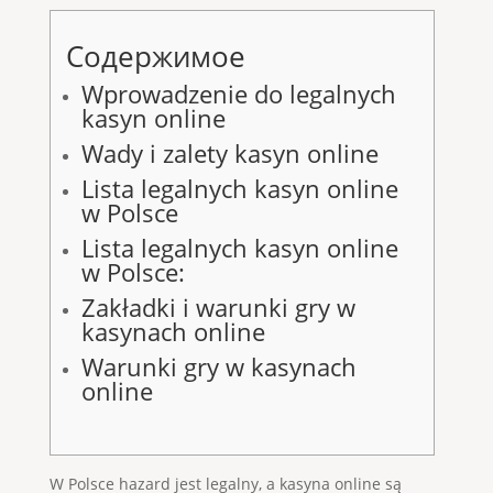
Содержимое
Wprowadzenie do legalnych
kasyn online
Wady i zalety kasyn online
Lista legalnych kasyn online
w Polsce
Lista legalnych kasyn online
w Polsce:
Zakładki i warunki gry w
kasynach online
Warunki gry w kasynach
online
W Polsce hazard jest legalny, a kasyna online są