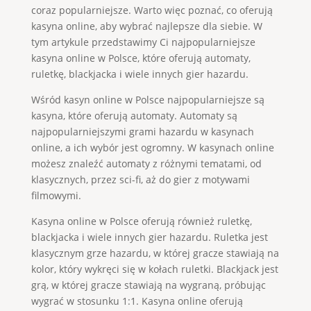
coraz popularniejsze. Warto więc poznać, co oferują
kasyna online, aby wybrać najlepsze dla siebie. W
tym artykule przedstawimy Ci najpopularniejsze
kasyna online w Polsce, które oferują automaty,
ruletkę, blackjacka i wiele innych gier hazardu.
Wśród kasyn online w Polsce najpopularniejsze są
kasyna, które oferują automaty. Automaty są
najpopularniejszymi grami hazardu w kasynach
online, a ich wybór jest ogromny. W kasynach online
możesz znaleźć automaty z różnymi tematami, od
klasycznych, przez sci-fi, aż do gier z motywami
filmowymi.
Kasyna online w Polsce oferują również ruletkę,
blackjacka i wiele innych gier hazardu. Ruletka jest
klasycznym grze hazardu, w której gracze stawiają na
kolor, który wykręci się w kołach ruletki. Blackjack jest
grą, w której gracze stawiają na wygraną, próbując
wygrać w stosunku 1:1. Kasyna online oferują