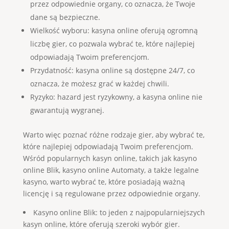
przez odpowiednie organy, co oznacza, że Twoje
dane są bezpieczne.
Wielkość wyboru: kasyna online oferują ogromną
liczbę gier, co pozwala wybrać te, które najlepiej
odpowiadają Twoim preferencjom.
Przydatność: kasyna online są dostępne 24/7, co
oznacza, że możesz grać w każdej chwili.
Ryzyko: hazard jest ryzykowny, a kasyna online nie
gwarantują wygranej.
Warto więc poznać różne rodzaje gier, aby wybrać te,
które najlepiej odpowiadają Twoim preferencjom.
Wśród popularnych kasyn online, takich jak kasyno
online Blik, kasyno online Automaty, a także legalne
kasyno, warto wybrać te, które posiadają ważną
licencję i są regulowane przez odpowiednie organy.
Kasyno online Blik: to jeden z najpopularniejszych
kasyn online, które oferują szeroki wybór gier.