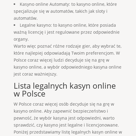
Kasyno online Automaty: to kasyno online, które
specjalizuje się w automatów, takich jak sloty i
automatów.
Legalne kasyno: to kasyno online, które posiada
ważną licencję i jest regulowane przez odpowiednie
organy.
Warto więc poznać różne rodzaje gier, aby wybrać te,
które najlepiej odpowiadają Twoim preferencjom. W
Polsce coraz więcej ludzi decyduje się na grę w
kasyno online, a wybór odpowiedniego kasyna online
jest coraz ważniejszy.
Lista legalnych kasyn online
w Polsce
W Polsce coraz więcej osób decyduje się na grę w
kasyno online. Aby zapewnić bezpieczeństwo i
pewność, że wybór kasyna jest odpowiedni, warto
sprawdzić, czy kasyno jest legalne i licencjonowane.
Poniżej przedstawiamy listę legalnych kasyn online w