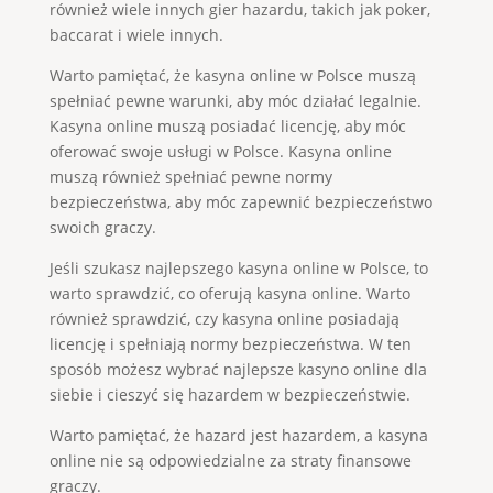
również wiele innych gier hazardu, takich jak poker,
baccarat i wiele innych.
Warto pamiętać, że kasyna online w Polsce muszą
spełniać pewne warunki, aby móc działać legalnie.
Kasyna online muszą posiadać licencję, aby móc
oferować swoje usługi w Polsce. Kasyna online
muszą również spełniać pewne normy
bezpieczeństwa, aby móc zapewnić bezpieczeństwo
swoich graczy.
Jeśli szukasz najlepszego kasyna online w Polsce, to
warto sprawdzić, co oferują kasyna online. Warto
również sprawdzić, czy kasyna online posiadają
licencję i spełniają normy bezpieczeństwa. W ten
sposób możesz wybrać najlepsze kasyno online dla
siebie i cieszyć się hazardem w bezpieczeństwie.
Warto pamiętać, że hazard jest hazardem, a kasyna
online nie są odpowiedzialne za straty finansowe
graczy.