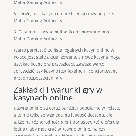
Malta Gaming Authority
5. LeoVegas – kasyno online licencjonowane przez
Malta Gaming Authority
6. Casumo – kasyno online licencjonowane przez
Malta Gaming Authority
Warto pamiętać, że lista legalnych kasyn online w
Polsce jest stale aktualizowana, a nowe kasyna mogą
uzyskać licencję w przyszłości. Zawsze warto
sprawdzić, czy kasyno jest legalne i licencjonowane,
przed rozpoczęciem gry.
Zakładki i warunki gry w
kasynach online
Kasyna online są coraz bardziej popularne w Polsce,
a to nie tylko ze względu na łatwość dostępu, ale
także na różnorodność gier i bonusów, które oferują.
Jednak, aby móc grać w kasyno online, należy
zrozumieć warunki gry, które są niezwykle ważne.