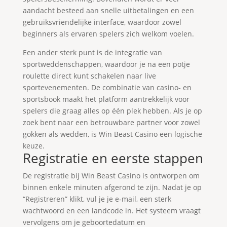
aandacht besteed aan snelle uitbetalingen en een
gebruiksvriendelijke interface, waardoor zowel
beginners als ervaren spelers zich welkom voelen.
Een ander sterk punt is de integratie van
sportweddenschappen, waardoor je na een potje
roulette direct kunt schakelen naar live
sportevenementen. De combinatie van casino‑ en
sportsbook maakt het platform aantrekkelijk voor
spelers die graag alles op één plek hebben. Als je op
zoek bent naar een betrouwbare partner voor zowel
gokken als wedden, is Win Beast Casino een logische
keuze.
Registratie en eerste stappen
De registratie bij Win Beast Casino is ontworpen om
binnen enkele minuten afgerond te zijn. Nadat je op
“Registreren” klikt, vul je je e‑mail, een sterk
wachtwoord en een landcode in. Het systeem vraagt
vervolgens om je geboortedatum en