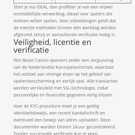
Stort je via iDEAL, dan profiteer je van een vrijwel
onmiddellijke verwerking, ideaal voor spelers die
meteen willen spelen. Voor uitbetalingen geldt dat
de meeste methoden binnen één werkdag worden
afgerond, tenzij er aanvullende verificatie nodig is.
Veiligheid, licentie en
verificatie
Win Beast Casino opereert onder een vergunning
van de Nederlandse Kansspelautoriteit, waardoor
het voldoet aan strenge eisen op het gebied van
spelersbescherming en eerlijk spel. Alle transacties
worden versleuteld met SSL‑technologie, zodat
persoonlijke en financiële gegevens veilig blijven.
Voor de KYC‑procedure moet je een geldig
identiteitsbewijs, een recent bankafschrift en
eventueel een bewijs van adres uploaden. Deze
documenten worden binnen 24 uur gecontroleerd.
Zonder succesvolle verificatie kun je geen