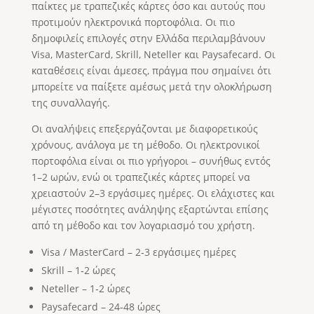
παίκτες με τραπεζικές κάρτες όσο και αυτούς που
προτιμούν ηλεκτρονικά πορτοφόλια. Οι πιο
δημοφιλείς επιλογές στην Ελλάδα περιλαμβάνουν
Visa, MasterCard, Skrill, Neteller και Paysafecard. Οι
καταθέσεις είναι άμεσες, πράγμα που σημαίνει ότι
μπορείτε να παίξετε αμέσως μετά την ολοκλήρωση
της συναλλαγής.
Οι αναλήψεις επεξεργάζονται με διαφορετικούς
χρόνους, ανάλογα με τη μέθοδο. Οι ηλεκτρονικοί
πορτοφόλια είναι οι πιο γρήγοροι – συνήθως εντός
1–2 ωρών, ενώ οι τραπεζικές κάρτες μπορεί να
χρειαστούν 2–3 εργάσιμες ημέρες. Οι ελάχιστες και
μέγιστες ποσότητες ανάληψης εξαρτώνται επίσης
από τη μέθοδο και τον λογαριασμό του χρήστη.
Visa / MasterCard – 2‑3 εργάσιμες ημέρες
Skrill – 1‑2 ώρες
Neteller – 1‑2 ώρες
Paysafecard – 24‑48 ώρες