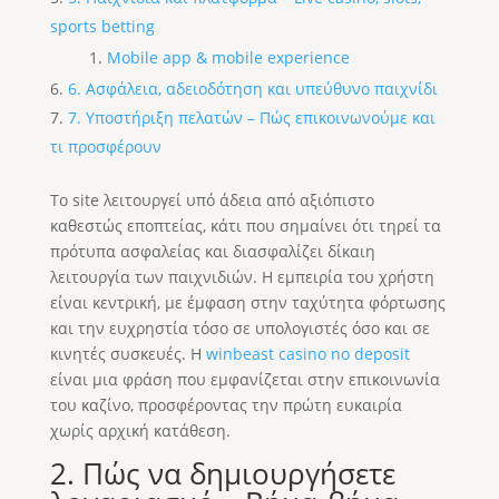
sports betting
Mobile app & mobile experience
6. Ασφάλεια, αδειοδότηση και υπεύθυνο παιχνίδι
7. Υποστήριξη πελατών – Πώς επικοινωνούμε και
τι προσφέρουν
Το site λειτουργεί υπό άδεια από αξιόπιστο
καθεστώς εποπτείας, κάτι που σημαίνει ότι τηρεί τα
πρότυπα ασφαλείας και διασφαλίζει δίκαιη
λειτουργία των παιχνιδιών. Η εμπειρία του χρήστη
είναι κεντρική, με έμφαση στην ταχύτητα φόρτωσης
και την ευχρηστία τόσο σε υπολογιστές όσο και σε
κινητές συσκευές. Η
winbeast casino no deposit
είναι μια φράση που εμφανίζεται στην επικοινωνία
του καζίνο, προσφέροντας την πρώτη ευκαιρία
χωρίς αρχική κατάθεση.
2. Πώς να δημιουργήσετε