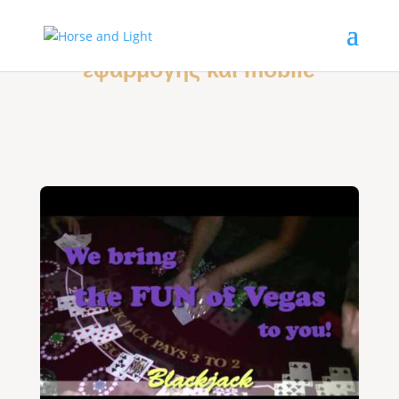
winbeast casino – Οδηγός
εφαρμογής και mobile