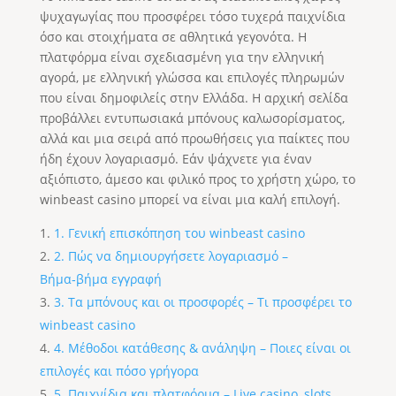
ψυχαγωγίας που προσφέρει τόσο τυχερά παιχνίδια
όσο και στοιχήματα σε αθλητικά γεγονότα. Η
πλατφόρμα είναι σχεδιασμένη για την ελληνική
αγορά, με ελληνική γλώσσα και επιλογές πληρωμών
που είναι δημοφιλείς στην Ελλάδα. Η αρχική σελίδα
προβάλλει εντυπωσιακά μπόνους καλωσορίσματος,
αλλά και μια σειρά από προωθήσεις για παίκτες που
ήδη έχουν λογαριασμό. Εάν ψάχνετε για έναν
αξιόπιστο, άμεσο και φιλικό προς το χρήστη χώρο, το
winbeast casino μπορεί να είναι μια καλή επιλογή.
1. Γενική επισκόπηση του winbeast casino
2. Πώς να δημιουργήσετε λογαριασμό –
Βήμα‑βήμα εγγραφή
3. Τα μπόνους και οι προσφορές – Τι προσφέρει το
winbeast casino
4. Μέθοδοι κατάθεσης & ανάληψη – Ποιες είναι οι
επιλογές και πόσο γρήγορα
5. Παιχνίδια και πλατφόρμα – Live casino, slots,