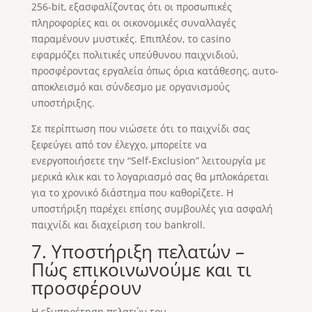
256‑bit, εξασφαλίζοντας ότι οι προσωπικές
πληροφορίες και οι οικονομικές συναλλαγές
παραμένουν μυστικές. Επιπλέον, το casino
εφαρμόζει πολιτικές υπεύθυνου παιχνιδιού,
προσφέροντας εργαλεία όπως όρια κατάθεσης, αυτο-
αποκλεισμό και σύνδεσμο με οργανισμούς
υποστήριξης.
Σε περίπτωση που νιώσετε ότι το παιχνίδι σας
ξεφεύγει από τον έλεγχο, μπορείτε να
ενεργοποιήσετε την “Self‑Exclusion” λειτουργία με
μερικά κλικ και το λογαριασμό σας θα μπλοκάρεται
για το χρονικό διάστημα που καθορίζετε. Η
υποστήριξη παρέχει επίσης συμβουλές για ασφαλή
παιχνίδι και διαχείριση του bankroll.
7. Υποστήριξη πελατών –
Πώς επικοινωνούμε και τι
προσφέρουν
Η εξυπηρέτηση πελατών του